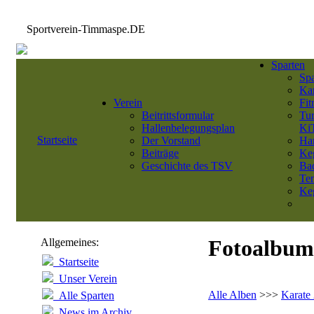
Sportverein-Timmaspe.DE
Sparten
Sp
Kar
Verein
Fit
Beitrittsformular
Tu
Hallenbelegungsplan
Ki
Startseite
Der Vorstand
Ha
Beiträge
Ke
Geschichte des TSV
Ba
Ten
Keg
Fotoalbum
Allgemeines:
Startseite
Unser Verein
Alle Alben
>>>
Karate
Alle Sparten
News im Archiv