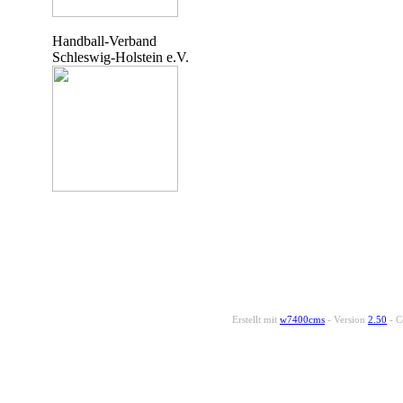
Handball-Verband
Schleswig-Holstein e.V.
Erstellt mit
w7400cms
- Version
2.50
- C