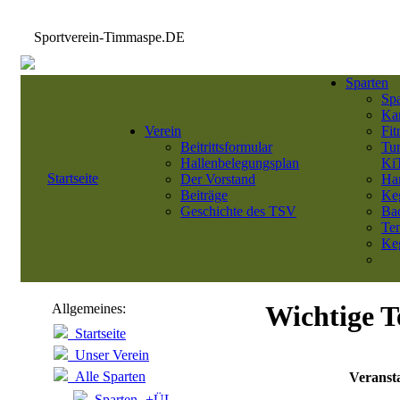
Sportverein-Timmaspe.DE
Sparten
Sp
Kar
Verein
Fit
Beitrittsformular
Tu
Hallenbelegungsplan
Ki
Startseite
Der Vorstand
Ha
Beiträge
Ke
Geschichte des TSV
Ba
Ten
Keg
Wichtige T
Allgemeines:
Startseite
Unser Verein
Alle Sparten
Veranst
Sparten- +ÜL