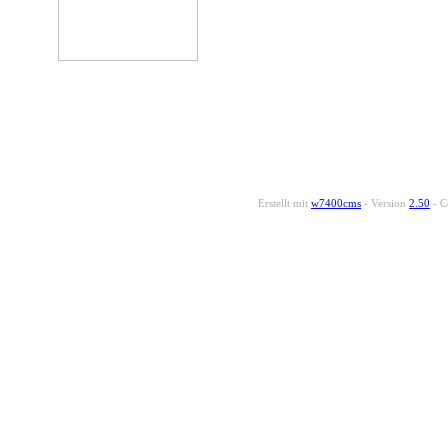
Erstellt mit
w7400cms
- Version
2.50
- C